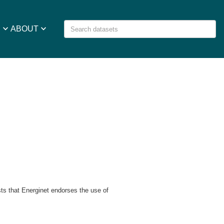
keyboard_arrow_down
keyboard_arrow_down
S
ABOUT
ts that Energinet endorses the use of