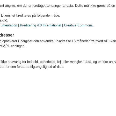
amt angive, om der er foretaget ændringer af data. Dette må ikke gøres på en
an Energinet krediteres på følgende måde:
e.dk).
mentation | Kreditering 4.0 International | Creative Commons
.
dresser
ng opbevarer Energinet den anvendte IP-adresse i 3 måneder fra hvert API-ka
 af API-løsningen.
kke ansvarlig for indhold, oprindelse, fejl eller mangler i data, og er ikke ansv
ier for den fortsatte tilgængelighed af data.