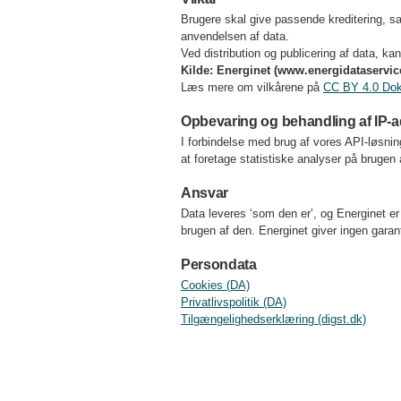
Brugere skal give passende kreditering, s
anvendelsen af data.
Ved distribution og publicering af data, k
Kilde: Energinet (www.energidataservic
Læs mere om vilkårene på
CC BY 4.0 Doku
Opbevaring og behandling af IP-a
I forbindelse med brug af vores API-løsni
at foretage statistiske analyser på brugen
Ansvar
Data leveres ‘som den er’, og Energinet er i
brugen af den. Energinet giver ingen garant
Persondata
Cookies (DA)
Privatlivspolitik (DA)
Tilgængelighedserklæring (digst.dk)