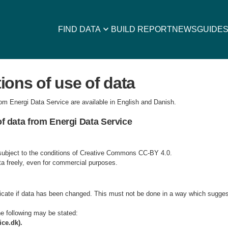
keyboard_arrow_down
FIND DATA
BUILD REPORT
NEWS
GUIDE
ions of use of data
rom Energi Data Service are available in English and Danish.
f data from Energi Data Service
 subject to the conditions of Creative Commons CC-BY 4.0.
a freely, even for commercial purposes.
dicate if data has been changed. This must not be done in a way which sugges
he following may be stated:
ce.dk).