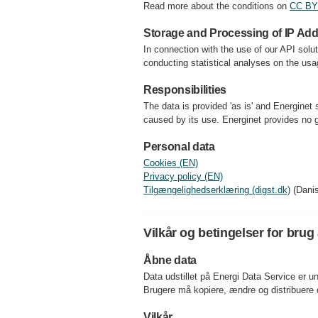
Read more about the conditions on
CC BY 
Storage and Processing of IP Ad
In connection with the use of our API solu
conducting statistical analyses on the usa
Responsibilities
The data is provided 'as is' and Energinet s
caused by its use. Energinet provides no gu
Personal data
Cookies (EN)
Privacy policy (EN)
Tilgængelighedserklæring (digst.dk)
(Danis
Vilkår og betingelser for brug
Åbne data
Data udstillet på Energi Data Service er 
Brugere må kopiere, ændre og distribuere da
Vilkår